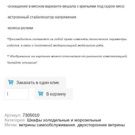
-оснащение в мясном варианте-вешала с крючьями под сырое мясо
-встроенный стабилизатор напряжения
-колеса-ролики
*Производитель оставляет за собой право изменять технические параметры
изделия, в связи с постоянной модернизацией модельного ряда.
** Изображение на картинке может отличаться от реального комплектацией.
Читайте описание!
Заказать в один клик
Количество
В корзину
товара Шкаф
холодильный
ШХ-1000
1360*665*2000
(-14..-18)
Артикул:
7305010
Категория:
Шкафы холодильные и морозильные
Метки:
витрины самообслуживания
,
двухсторонние витрины