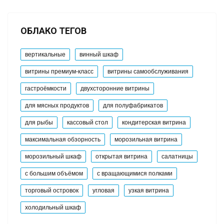
ОБЛАКО ТЕГОВ
вертикальные
винный шкаф
витрины премиум-класс
витрины самообслуживания
гастроёмкости
двухсторонние витрины
для мясных продуктов
для полуфабрикатов
для рыбы
кассовый стол
кондитерская витрина
максимальная обзорность
морозильная витрина
морозильный шкаф
открытая витрина
салатницы
с большим объёмом
с вращающимися полками
торговый островок
угловая
узкая витрина
холодильный шкаф