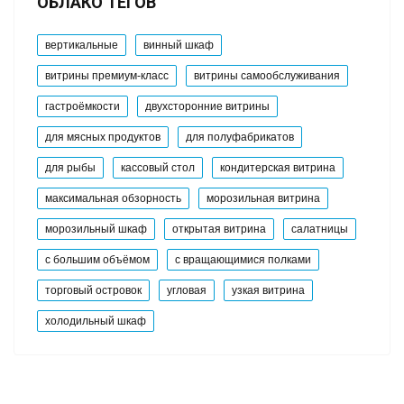
ОБЛАКО ТЕГОВ
вертикальные
винный шкаф
витрины премиум-класс
витрины самообслуживания
гастроёмкости
двухсторонние витрины
для мясных продуктов
для полуфабрикатов
для рыбы
кассовый стол
кондитерская витрина
максимальная обзорность
морозильная витрина
морозильный шкаф
открытая витрина
салатницы
с большим объёмом
с вращающимися полками
торговый островок
угловая
узкая витрина
холодильный шкаф