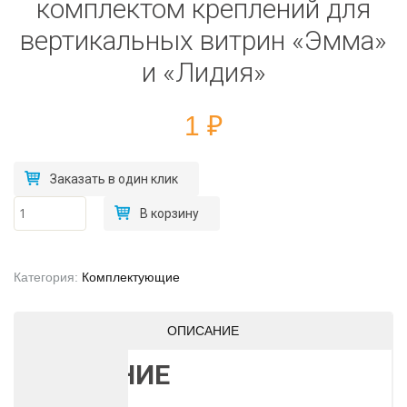
комплектом креплений для
вертикальных витрин «Эмма»
и «Лидия»
1
₽
Заказать в один клик
Количество
В корзину
товара
Дополнительная
полка с
комплектом
креплений для
Категория:
Комплектующие
вертикальных
витрин «Эмма»
и «Лидия»
ОПИСАНИЕ
ОПИСАНИЕ